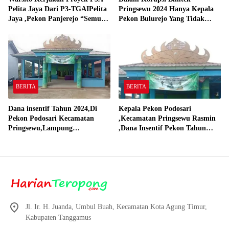
Pelita Jaya Dari P3-TGAIPelita
Pringsewu 2024 Hanya Kepala
Jaya ,Pekon Panjerejo “Semua
Pekon Bulurejo Yang Tidak
Material Sesuai Standar”
Pakai DD dan Dana Insentif
Pekon 2024
BERITA
BERITA
Dana insentif Tahun 2024,Di
Kepala Pekon Podosari
Pekon Podosari Kecamatan
,Kecamatan Pringsewu Rasmin
Pringsewu,Lampung
,Dana Insentif Pekon Tahun
Direalisasikan sesuai RAP
2024 Beli Laptop Asus dan
Proyektor
Jl. Ir. H. Juanda, Umbul Buah, Kecamatan Kota Agung Timur,
Kabupaten Tanggamus