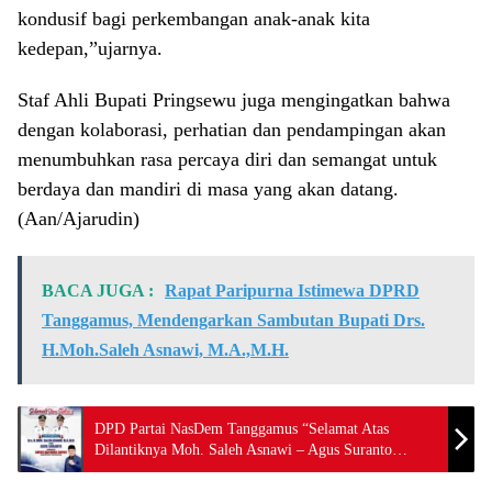
kondusif bagi perkembangan anak-anak kita
kedepan,”ujarnya.
Staf Ahli Bupati Pringsewu juga mengingatkan bahwa
dengan kolaborasi, perhatian dan pendampingan akan
menumbuhkan rasa percaya diri dan semangat untuk
berdaya dan mandiri di masa yang akan datang.
(Aan/Ajarudin)
BACA JUGA :
Rapat Paripurna Istimewa DPRD
Tanggamus, Mendengarkan Sambutan Bupati Drs.
H.Moh.Saleh Asnawi, M.A.,M.H.
DPD Partai NasDem Tanggamus “Selamat Atas
Dilantiknya Moh. Saleh Asnawi – Agus Suranto
Sebagai Bupati dan Wakil Bupati Tanggamus 2025-
2030”