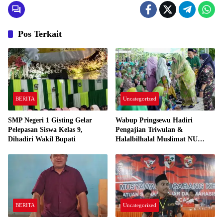
Pos Terkait
BERITA
Uncategorized
SMP Negeri 1 Gisting Gelar
Wabup Pringsewu Hadiri
Pelepasan Siswa Kelas 9,
Pengajian Triwulan &
Dihadiri Wakil Bupati
Halalbilhalal Muslimat NU
Gading Rejo
BERITA
Uncategorized