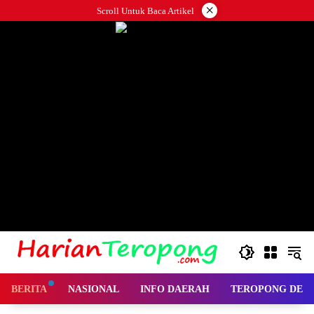
Langsung
×
Scroll Untuk Baca Artikel
ke
konten
BERITA
NASIONAL
INFO DAERAH
TEROPONG DES