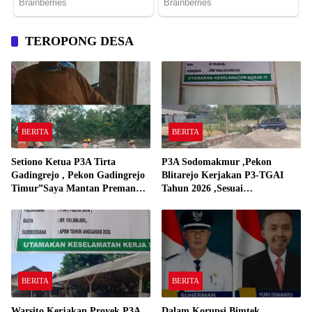
TEROPONG DESA
BERITA
BERITA
Setiono Ketua P3A Tirta
P3A Sodomakmur ,Pekon
Gadingrejo , Pekon Gadingrejo
Blitarejo Kerjakan P3-TGAI
Timur”Saya Mantan Preman
Tahun 2026 ,Sesuai
Yang Bakar Kantor Camat
Spesifikasinya
Gadingrejo Tahun 2000″
BERITA
BERITA
Warsito Kerjakan Proyek P3A
Dalam Korupsi Bimtek