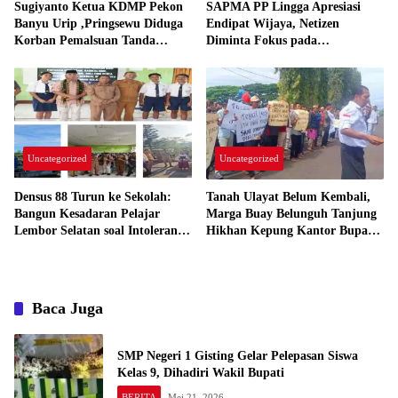
Sugiyanto Ketua KDMP Pekon
SAPMA PP Lingga Apresiasi
Banyu Urip ,Pringsewu Diduga
Endipat Wijaya, Netizen
Korban Pemalsuan Tanda
Diminta Fokus pada
tangan Akan Lapor Ke Polres
Kemanusiaan
Pringsewu
Uncategorized
Uncategorized
Densus 88 Turun ke Sekolah:
Tanah Ulayat Belum Kembali,
Bangun Kesadaran Pelajar
Marga Buay Belunguh Tanjung
Lembor Selatan soal Intoleransi
Hikhan Kepung Kantor Bupati
dan Ekstremisme
Tanggamus
Baca Juga
SMP Negeri 1 Gisting Gelar Pelepasan Siswa
Kelas 9, Dihadiri Wakil Bupati
BERITA
Mei 21, 2026