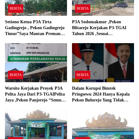
BERITA
BERITA
Setiono Ketua P3A Tirta
P3A Sodomakmur ,Pekon
Gadingrejo , Pekon Gadingrejo
Blitarejo Kerjakan P3-TGAI
Timur”Saya Mantan Preman
Tahun 2026 ,Sesuai
Yang Bakar Kantor Camat
Spesifikasinya
Gadingrejo Tahun 2000″
BERITA
BERITA
Warsito Kerjakan Proyek P3A
Dalam Korupsi Bimtek
Pelita Jaya Dari P3-TGAIPelita
Pringsewu 2024 Hanya Kepala
Jaya ,Pekon Panjerejo “Semua
Pekon Bulurejo Yang Tidak
Material Sesuai Standar”
Pakai DD dan Dana Insentif
Pekon 2024