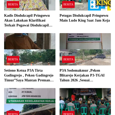
BERITA
BERITA
Kadis Disdukcapil Pringsewu
Petugas Disdukcapil Pringsewu
Akan Lakukan Klarifikasi
Main Ludo King Saat Jam Keja
Terkait Pegawai Disdukcapil
Bermain Ludo King Saat Jam
Kerja
BERITA
BERITA
Setiono Ketua P3A Tirta
P3A Sodomakmur ,Pekon
Gadingrejo , Pekon Gadingrejo
Blitarejo Kerjakan P3-TGAI
Timur”Saya Mantan Preman
Tahun 2026 ,Sesuai
Yang Bakar Kantor Camat
Spesifikasinya
Gadingrejo Tahun 2000″
BERITA
BERITA