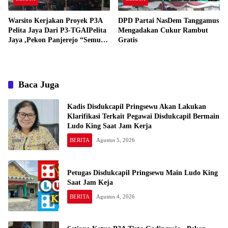
Warsito Kerjakan Proyek P3A
DPD Partai NasDem Tanggamus
Pelita Jaya Dari P3-TGAIPelita
Mengadakan Cukur Rambut
Jaya ,Pekon Panjerejo “Semua
Gratis
Material Sesuai Standar”
Baca Juga
Kadis Disdukcapil Pringsewu Akan Lakukan
Klarifikasi Terkait Pegawai Disdukcapil Bermain
Ludo King Saat Jam Kerja
BERITA
Agustus 5, 2026
Petugas Disdukcapil Pringsewu Main Ludo King
Saat Jam Keja
BERITA
Agustus 4, 2026