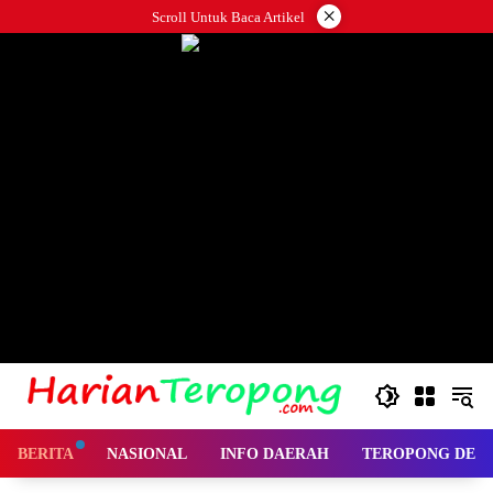
Langsung
×
Scroll Untuk Baca Artikel
ke
konten
BERITA
NASIONAL
INFO DAERAH
TEROPONG DES