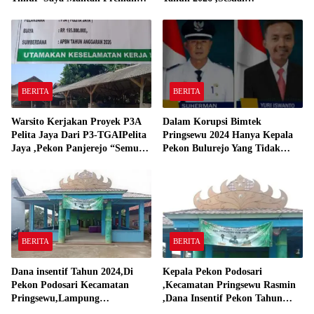
Yang Bakar Kantor Camat
Spesifikasinya
Gadingrejo Tahun 2000″
BERITA
BERITA
Warsito Kerjakan Proyek P3A
Dalam Korupsi Bimtek
Pelita Jaya Dari P3-TGAIPelita
Pringsewu 2024 Hanya Kepala
Jaya ,Pekon Panjerejo “Semua
Pekon Bulurejo Yang Tidak
Material Sesuai Standar”
Pakai DD dan Dana Insentif
Pekon 2024
BERITA
BERITA
Dana insentif Tahun 2024,Di
Kepala Pekon Podosari
Pekon Podosari Kecamatan
,Kecamatan Pringsewu Rasmin
Pringsewu,Lampung
,Dana Insentif Pekon Tahun
Direalisasikan sesuai RAP
2024 Beli Laptop Asus dan