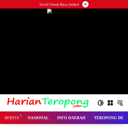
Langsung
×
Scroll Untuk Baca Artikel
ke
konten
BERITA
NASIONAL
INFO DAERAH
TEROPONG DES