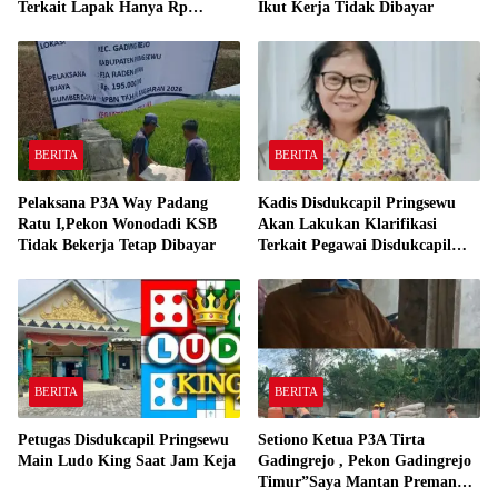
Terkait Lapak Hanya Rp
Ikut Kerja Tidak Dibayar
250,000,-
BERITA
BERITA
Pelaksana P3A Way Padang
Kadis Disdukcapil Pringsewu
Ratu I,Pekon Wonodadi KSB
Akan Lakukan Klarifikasi
Tidak Bekerja Tetap Dibayar
Terkait Pegawai Disdukcapil
Bermain Ludo King Saat Jam
Kerja
BERITA
BERITA
Petugas Disdukcapil Pringsewu
Setiono Ketua P3A Tirta
Main Ludo King Saat Jam Keja
Gadingrejo , Pekon Gadingrejo
Timur”Saya Mantan Preman