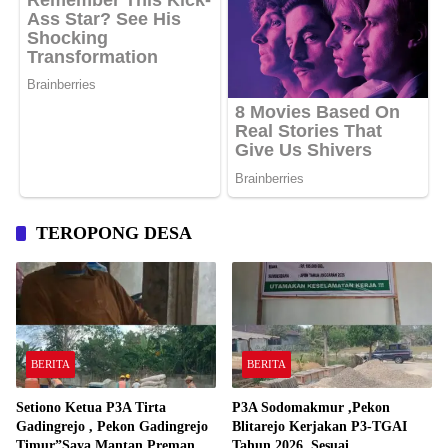
TEROPONG DESA
BERITA
BERITA
Setiono Ketua P3A Tirta
P3A Sodomakmur ,Pekon
Gadingrejo , Pekon Gadingrejo
Blitarejo Kerjakan P3-TGAI
Timur”Saya Mantan Preman
Tahun 2026 ,Sesuai