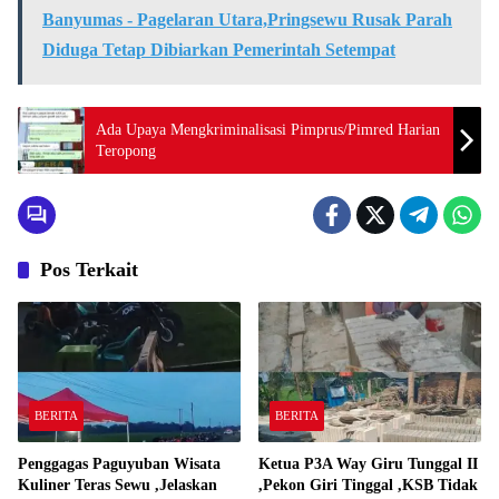
Banyumas - Pagelaran Utara,Pringsewu Rusak Parah
Diduga Tetap Dibiarkan Pemerintah Setempat
Ada Upaya Mengkriminalisasi Pimprus/Pimred Harian
Teropong
Pos Terkait
BERITA
BERITA
Penggagas Paguyuban Wisata
Ketua P3A Way Giru Tunggal II
Kuliner Teras Sewu ,Jelaskan
,Pekon Giri Tinggal ,KSB Tidak