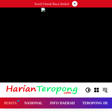
Langsung
×
Scroll Untuk Baca Artikel
ke
konten
BERITA
NASIONAL
INFO DAERAH
TEROPONG DES