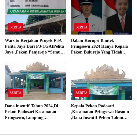
BERITA
BERITA
Warsito Kerjakan Proyek P3A
Dalam Korupsi Bimtek
Pelita Jaya Dari P3-TGAIPelita
Pringsewu 2024 Hanya Kepala
Jaya ,Pekon Panjerejo “Semua
Pekon Bulurejo Yang Tidak
Material Sesuai Standar”
Pakai DD dan Dana Insentif
Pekon 2024
BERITA
BERITA
Dana insentif Tahun 2024,Di
Kepala Pekon Podosari
Pekon Podosari Kecamatan
,Kecamatan Pringsewu Rasmin
Pringsewu,Lampung
,Dana Insentif Pekon Tahun
Direalisasikan sesuai RAP
2024 Beli Laptop Asus dan
Proyektor