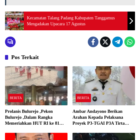
Kecamatan Talang Padang Kabupaten Tanggamus
Mengadakan Upacara 17 Agustus
Pos Terkait
BERITA
BERITA
Prolanis Bulurejo ,Pekon
Ambar Andayono Berikan
Bulurejo ,Dalam Rangka
Arahan Kepada Pelaksana
Memeriahkan HUT RI ke 81
Proyek P3-TGAI P3A Tirta
Adakan Lomba Senam
Gadingrejo