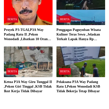
BERITA
BERITA
Proyek P3-TGAI,P3A Way
Penggagas Paguyuban Wisata
Padang Ratu II ,Pekon
Kuliner Teras Sewu ,Jelaskan
Wonodadi ,Libatkan 10 Orang
Terkait Lapak Hanya Rp
Pekerja Pelaksana P3A Way
250,000,-
Padang Ratu
BERITA
BERITA
Ketua P3A Way Giru Tunggal II
Pelaksana P3A Way Padang
,Pekon Giri Tinggal ,KSB Tidak
Ratu I,Pekon Wonodadi KSB
Ikut Kerja Tidak Dibayar
Tidak Bekerja Tetap Dibayar