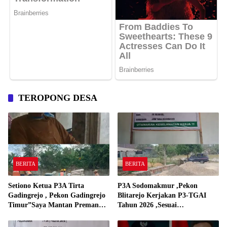
TEROPONG DESA
BERITA
BERITA
Setiono Ketua P3A Tirta
P3A Sodomakmur ,Pekon
Gadingrejo , Pekon Gadingrejo
Blitarejo Kerjakan P3-TGAI
Timur”Saya Mantan Preman
Tahun 2026 ,Sesuai
Yang Bakar Kantor Camat
Spesifikasinya
Gadingrejo Tahun 2000″