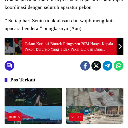
koordinasi dengan seluruh aparatur pekon
” Setiap hari Senin tidak alasan dan wajib mengikuti
upacara bendera ” pungkasnya (Aan)
Dalam Korupsi Bimtek Pringsewu 2024 Hanya Kepala
Pekon Bulurejo Yang Tidak Pakai DD dan Dana
Insentif Pekon 2024
Pos Terkait
BERITA
BERITA