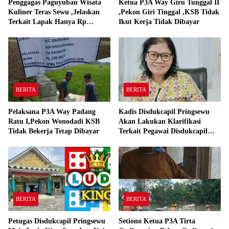
Penggagas Paguyuban Wisata
Ketua P3A Way Giru Tunggal II
Kuliner Teras Sewu ,Jelaskan
,Pekon Giri Tinggal ,KSB Tidak
Terkait Lapak Hanya Rp
Ikut Kerja Tidak Dibayar
250,000,-
BERITA
BERITA
Pelaksana P3A Way Padang
Kadis Disdukcapil Pringsewu
Ratu I,Pekon Wonodadi KSB
Akan Lakukan Klarifikasi
Tidak Bekerja Tetap Dibayar
Terkait Pegawai Disdukcapil
Bermain Ludo King Saat Jam
Kerja
BERITA
BERITA
Petugas Disdukcapil Pringsewu
Setiono Ketua P3A Tirta