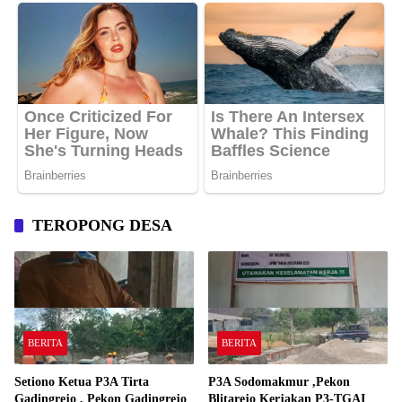
TEROPONG DESA
BERITA
BERITA
Setiono Ketua P3A Tirta
P3A Sodomakmur ,Pekon
Gadingrejo , Pekon Gadingrejo
Blitarejo Kerjakan P3-TGAI