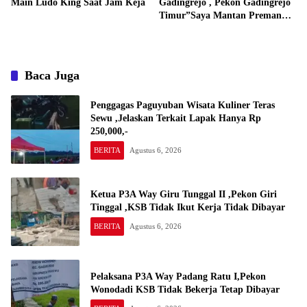
Main Ludo King Saat Jam Keja
Gadingrejo , Pekon Gadingrejo
Timur”Saya Mantan Preman
Yang Bakar Kantor Camat
Gadingrejo Tahun 2000″
Baca Juga
Penggagas Paguyuban Wisata Kuliner Teras
Sewu ,Jelaskan Terkait Lapak Hanya Rp
250,000,-
BERITA
Agustus 6, 2026
Ketua P3A Way Giru Tunggal II ,Pekon Giri
Tinggal ,KSB Tidak Ikut Kerja Tidak Dibayar
BERITA
Agustus 6, 2026
Pelaksana P3A Way Padang Ratu I,Pekon
Wonodadi KSB Tidak Bekerja Tetap Dibayar