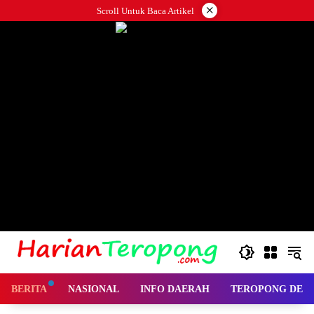
Langsung
×
Scroll Untuk Baca Artikel
ke
konten
BERITA
NASIONAL
INFO DAERAH
TEROPONG DES