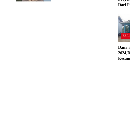
Dari P
,Pekon
“Semua
Stand
BERI
Dana i
2024,D
Kecam
Pring
Direal
RAP