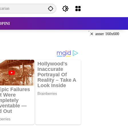
OPINI
×