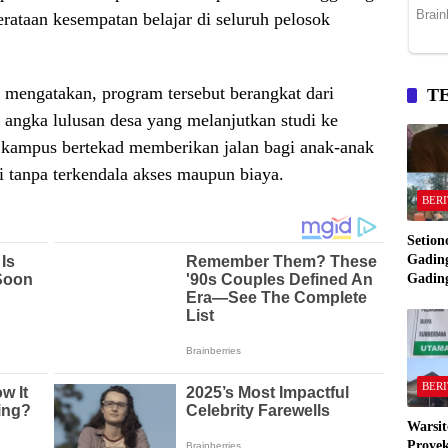
ataan kesempatan belajar di seluruh pelosok
 mengatakan, program tersebut berangkat dari
T
 angka lulusan desa yang melanjutkan studi ke
, kampus bertekad memberikan jalan bagi anak-anak
i tanpa terkendala akses maupun biaya.
BERI
Setion
Gading
Gadin
Manta
Bakar
Gadin
BERI
Warsit
Proyek