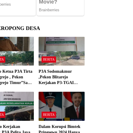
EROPONG DESA
TA
BERITA
o Ketua P3A Tirta
P3A Sodomakmur
rejo , Pekon
,Pekon Blitarejo
grejo Timur”Saya
Kerjakan P3-TGAI
n Preman Yang
Tahun 2026 ,Sesuai
 Kantor Camat
Spesifikasinya
grejo Tahun 2000″
TA
BERITA
o Kerjakan
Dalam Korupsi Bimtek
 P3A Pelita Jaya
Pringsewu 2024 Hanya