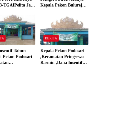
3-TGAIPelita Jaya
Kepala Pekon Bulurejo
 Panjerejo
Yang Tidak Pakai DD
 Material Sesuai
dan Dana Insentif Pekon
ar”
2024
TA
BERITA
nsentif Tahun
Kepala Pekon Podosari
i Pekon Podosari
,Kecamatan Pringsewu
atan
Rasmin ,Dana Insentif
sewu,Lampung
Pekon Tahun 2024 Beli
isasikan sesuai
Laptop Asus dan
Proyektor