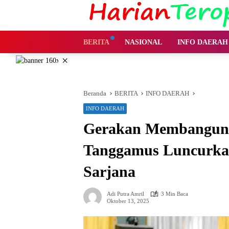
Langsung
ke
konten
BERITA
NASIONAL
INFO DAERAH
×
Beranda
BERITA
INFO DAERAH
INFO DAERAH
Gerakan Membangun I
Tanggamus Luncurkan
Sarjana
Adi Putra Amril
3 Min Baca
Oktober 13, 2025