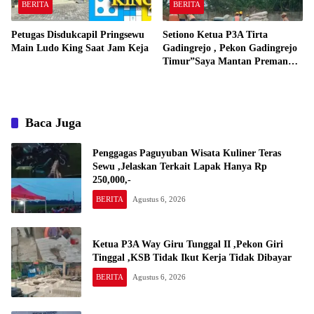
BERITA
BERITA
Petugas Disdukcapil Pringsewu
Setiono Ketua P3A Tirta
Main Ludo King Saat Jam Keja
Gadingrejo , Pekon Gadingrejo
Timur”Saya Mantan Preman
Yang Bakar Kantor Camat
Gadingrejo Tahun 2000″
Baca Juga
Penggagas Paguyuban Wisata Kuliner Teras
Sewu ,Jelaskan Terkait Lapak Hanya Rp
250,000,-
BERITA
Agustus 6, 2026
Ketua P3A Way Giru Tunggal II ,Pekon Giri
Tinggal ,KSB Tidak Ikut Kerja Tidak Dibayar
BERITA
Agustus 6, 2026