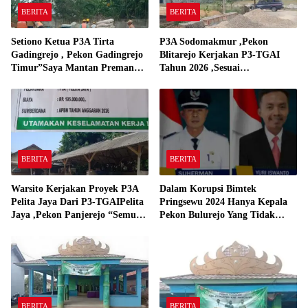
BERITA
BERITA
Setiono Ketua P3A Tirta
P3A Sodomakmur ,Pekon
Gadingrejo , Pekon Gadingrejo
Blitarejo Kerjakan P3-TGAI
Timur”Saya Mantan Preman
Tahun 2026 ,Sesuai
Yang Bakar Kantor Camat
Spesifikasinya
Gadingrejo Tahun 2000″
BERITA
BERITA
Warsito Kerjakan Proyek P3A
Dalam Korupsi Bimtek
Pelita Jaya Dari P3-TGAIPelita
Pringsewu 2024 Hanya Kepala
Jaya ,Pekon Panjerejo “Semua
Pekon Bulurejo Yang Tidak
Material Sesuai Standar”
Pakai DD dan Dana Insentif
Pekon 2024
BERITA
BERITA