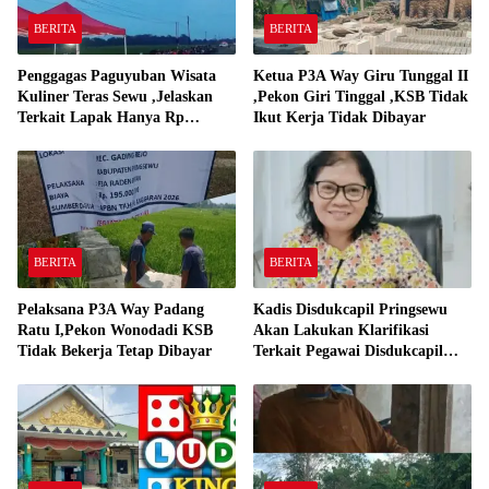
BERITA
BERITA
Penggagas Paguyuban Wisata
Ketua P3A Way Giru Tunggal II
Kuliner Teras Sewu ,Jelaskan
,Pekon Giri Tinggal ,KSB Tidak
Terkait Lapak Hanya Rp
Ikut Kerja Tidak Dibayar
250,000,-
BERITA
BERITA
Pelaksana P3A Way Padang
Kadis Disdukcapil Pringsewu
Ratu I,Pekon Wonodadi KSB
Akan Lakukan Klarifikasi
Tidak Bekerja Tetap Dibayar
Terkait Pegawai Disdukcapil
Bermain Ludo King Saat Jam
Kerja