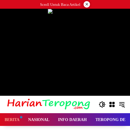
Langsung
×
Scroll Untuk Baca Artikel
ke
konten
BERITA
NASIONAL
INFO DAERAH
TEROPONG DES