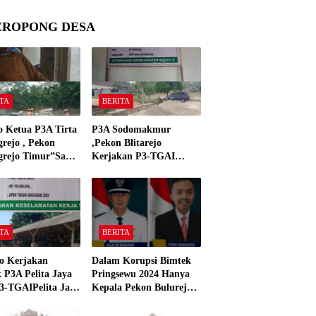
EROPONG DESA
TA
BERITA
o Ketua P3A Tirta
P3A Sodomakmur
rejo , Pekon
,Pekon Blitarejo
grejo Timur”Saya
Kerjakan P3-TGAI
n Preman Yang
Tahun 2026 ,Sesuai
 Kantor Camat
Spesifikasinya
grejo Tahun 2000″
TA
BERITA
o Kerjakan
Dalam Korupsi Bimtek
 P3A Pelita Jaya
Pringsewu 2024 Hanya
3-TGAIPelita Jaya
Kepala Pekon Bulurejo
 Panjerejo
Yang Tidak Pakai DD
 Material Sesuai
dan Dana Insentif Pekon