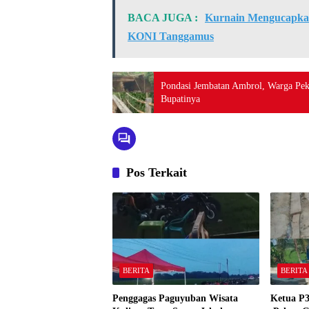
BACA JUGA :
Kurnain Mengucapkan 
KONI Tanggamus
Pondasi Jembatan Ambrol, Warga Pe
Bupatinya
Pos Terkait
BERITA
BERITA
Penggagas Paguyuban Wisata
Ketua P3