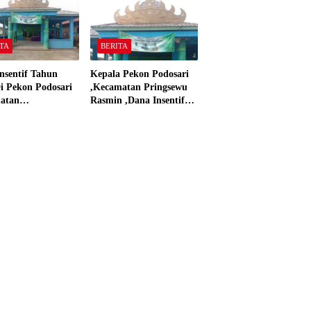
ar”
2024
TA
BERITA
nsentif Tahun
Kepala Pekon Podosari
i Pekon Podosari
,Kecamatan Pringsewu
atan
Rasmin ,Dana Insentif
sewu,Lampung
Pekon Tahun 2024 Beli
isasikan sesuai
Laptop Asus dan
Proyektor