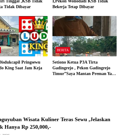
iri Tinggal ,KSB Tidak
I,Pekon Wonodadi KSB Tidak
ja Tidak Dibayar
Bekerja Tetap Dibayar
BERITA
Disdukcapil Pringsewu
Setiono Ketua P3A Tirta
do King Saat Jam Keja
Gadingrejo , Pekon Gadingrejo
Timur”Saya Mantan Preman Yang
Bakar Kantor Camat Gadingrejo
Tahun 2000″
aguyuban Wisata Kuliner Teras Sewu ,Jelaskan
ak Hanya Rp 250,000,-