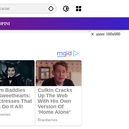
OPINI
×