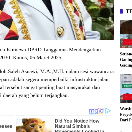
T
BERI
urna Istimewa DPRD Tanggamus Mendengarkan
Setion
2030. Kamis, 06 Maret 2025.
Gading
Gadin
oh.Saleh Asnawi, M.A.,M.H. dalam sesi wawancara
Manta
Bakar
an adalah segera memperbaiki infrastruktur jalan,
Gadin
al tersebut sangat penting buat masyarakat dan
 daerah yang belum terjangkau.
BERI
Warsit
Proyek
Dari P
,Pekon
“Semua