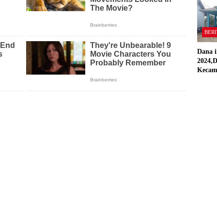
Stand
BERI
Dana i
2024,D
Kecam
Pring
Direal
RAP