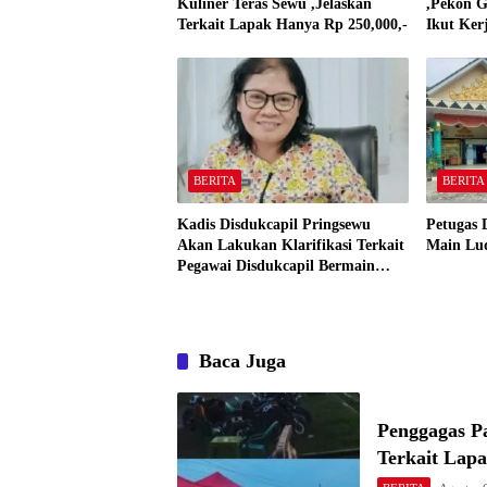
Kuliner Teras Sewu ,Jelaskan
,Pekon G
Terkait Lapak Hanya Rp 250,000,-
Ikut Ker
BERITA
BERITA
Kadis Disdukcapil Pringsewu
Petugas 
Akan Lakukan Klarifikasi Terkait
Main Lu
Pegawai Disdukcapil Bermain
Ludo King Saat Jam Kerja
Baca Juga
Penggagas P
Terkait Lap