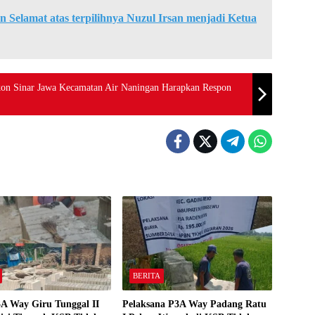
Selamat atas terpilihnya Nuzul Irsan menjadi Ketua
kon Sinar Jawa Kecamatan Air Naningan Harapkan Respon
BERITA
A Way Giru Tunggal II
Pelaksana P3A Way Padang Ratu