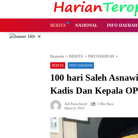
Langsung
ke
konten
BERITA
NASIONAL
INFO DAERAH
×
Beranda
BERITA
INFO DAERAH
BERITA
INFO DAERAH
100 hari Saleh Asnaw
Kadis Dan Kepala O
Adi Putra Amril
1 Min Baca
Maret 6, 2025