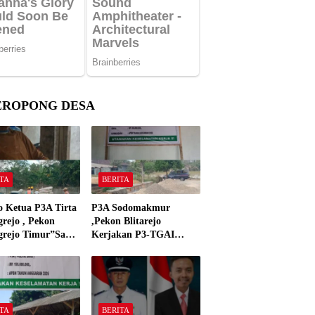
EROPONG DESA
TA
BERITA
o Ketua P3A Tirta
P3A Sodomakmur
rejo , Pekon
,Pekon Blitarejo
grejo Timur”Saya
Kerjakan P3-TGAI
n Preman Yang
Tahun 2026 ,Sesuai
 Kantor Camat
Spesifikasinya
grejo Tahun 2000″
TA
BERITA