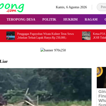
Kamis, 6 Agustus 2026
TEROPONG DESA
POLITIK
HUKRIM
RAGAM
Penggagas Paguyuban Wisata Kuliner Teras Sewu
Ketua P3A Way Giru T
,Jelaskan Terkait Lapak Hanya Rp 250,000,-
,KSB Tidak Ikut Kerj
Liar