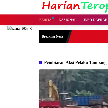
Langsung
ke
konten
BERITA
NASIONAL
INFO DAERAH
×
Breaking News
Pembiaran Aksi Pelaku Tambang 