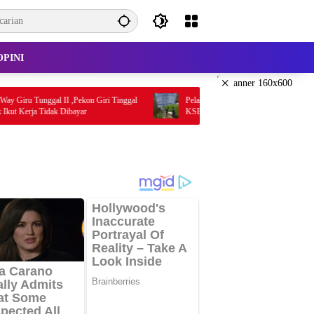
OPINI
×
unggal II ,Pekon Giri Tinggal
Pelaksana P3A Way Padang Ratu I,Pekon Wonod
a Tidak Dibayar
KSB Tidak Bekerja Tetap Dibayar