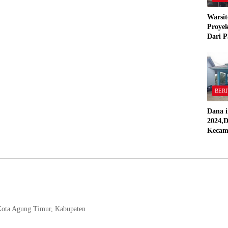
Warsit
Proyek
Dari P
,Pekon
“Semua
Stand
BERI
Dana i
2024,D
Kecam
Pring
Direal
RAP
 Kota Agung Timur, Kabupaten