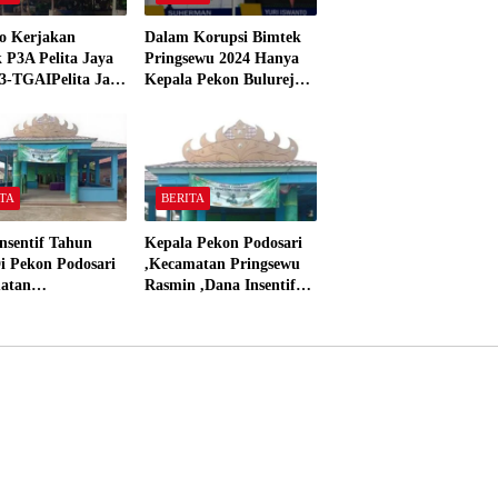
o Kerjakan
Dalam Korupsi Bimtek
 P3A Pelita Jaya
Pringsewu 2024 Hanya
3-TGAIPelita Jaya
Kepala Pekon Bulurejo
 Panjerejo
Yang Tidak Pakai DD
 Material Sesuai
dan Dana Insentif Pekon
ar”
2024
TA
BERITA
nsentif Tahun
Kepala Pekon Podosari
i Pekon Podosari
,Kecamatan Pringsewu
atan
Rasmin ,Dana Insentif
sewu,Lampung
Pekon Tahun 2024 Beli
isasikan sesuai
Laptop Asus dan
Proyektor