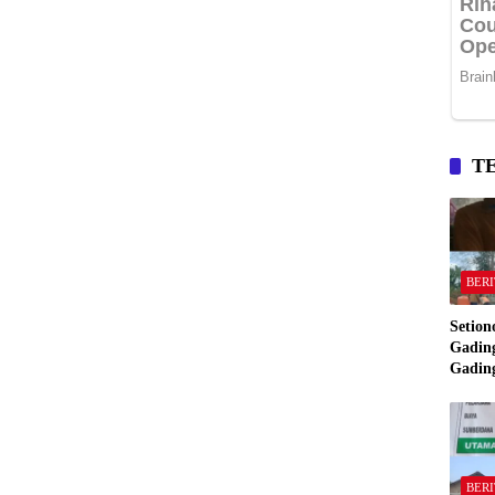
T
BERI
Setion
Gading
Gadin
Manta
Bakar
Gadin
BERI