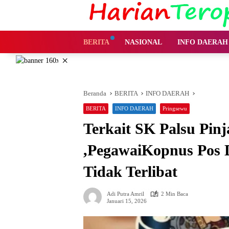
Langsung
ke
konten
BERITA
NASIONAL
INFO DAERAH
×
Beranda
BERITA
INFO DAERAH
BERITA
INFO DAERAH
Pringsewu
Terkait SK Palsu Pin
,PegawaiKopnus Pos D
Tidak Terlibat
Adi Putra Amril
2 Min Baca
Januari 15, 2026