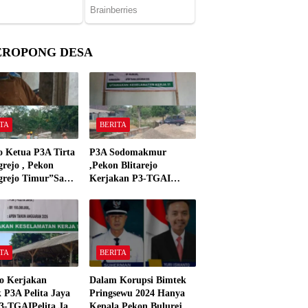
EROPONG DESA
TA
BERITA
o Ketua P3A Tirta
P3A Sodomakmur
rejo , Pekon
,Pekon Blitarejo
grejo Timur”Saya
Kerjakan P3-TGAI
n Preman Yang
Tahun 2026 ,Sesuai
 Kantor Camat
Spesifikasinya
grejo Tahun 2000″
TA
BERITA
o Kerjakan
Dalam Korupsi Bimtek
 P3A Pelita Jaya
Pringsewu 2024 Hanya
3-TGAIPelita Jaya
Kepala Pekon Bulurejo