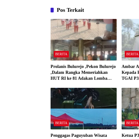
Pos Terkait
BERITA
BERITA
Prolanis Bulurejo ,Pekon Bulurejo
Ambar A
,Dalam Rangka Memeriahkan
Kepada P
HUT RI ke 81 Adakan Lomba
TGAI P3A
Senam
BERITA
BERITA
Penggagas Paguyuban Wisata
Ketua P3