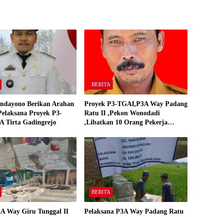
BERITA
ndayono Berikan Arahan
Proyek P3-TGAI,P3A Way Padang
elaksana Proyek P3-
Ratu II ,Pekon Wonodadi
 Tirta Gadingrejo
,Libatkan 10 Orang Pekerja
Pelaksana P3A Way Padang Ratu
BERITA
A Way Giru Tunggal II
Pelaksana P3A Way Padang Ratu