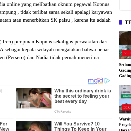
edia online yang melibatkan oknum pegawai Kopnus
ampung , tidak terlibat sama sekali apalagi karyawan
uatan atau menerbitkan SK palsu , karena itu adalah
T
 ( Iren) pimpinan Kopnus sekaligus perwakilan dari
A sebagai kepala wilayah mengatakan bahwa benar
BERI
n (Persero) dan Nadia tidak pernah menerima
Setion
Gading
Gadin
Manta
Bakar
Gadin
BERI
Warsit
Proyek
Dari P