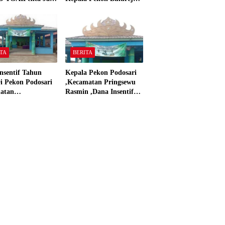
 Panjerejo
Yang Tidak Pakai DD
 Material Sesuai
dan Dana Insentif Pekon
ar”
2024
TA
BERITA
nsentif Tahun
Kepala Pekon Podosari
i Pekon Podosari
,Kecamatan Pringsewu
atan
Rasmin ,Dana Insentif
sewu,Lampung
Pekon Tahun 2024 Beli
isasikan sesuai
Laptop Asus dan
Proyektor