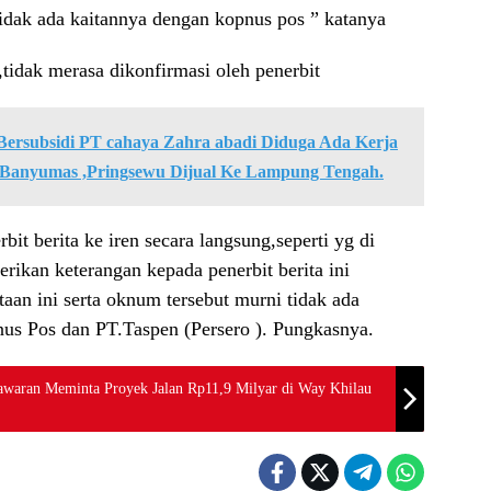
idak ada kaitannya dengan kopnus pos ” katanya
,tidak merasa dikonfirmasi oleh penerbit
 Bersubsidi PT cahaya Zahra abadi Diduga Ada Kerja
Banyumas ,Pringsewu Dijual Ke Lampung Tengah.
it berita ke iren secara langsung,seperti yg di
rikan keterangan kepada penerbit berita ini
aan ini serta oknum tersebut murni tidak ada
nus Pos dan PT.Taspen (Persero ). Pungkasnya.
awaran Meminta Proyek Jalan Rp11,9 Milyar di Way Khilau