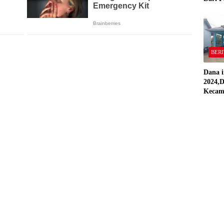
,Pekon
“Semua
Stand
BERI
Dana i
2024,D
Kecam
Pring
Direal
RAP