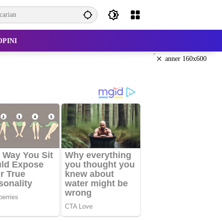
OPINI
×