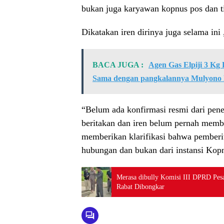
bukan juga karyawan kopnus pos dan t
Dikatakan iren dirinya juga selama ini 
BACA JUGA :
Agen Gas Elpiji 3 Kg
Sama dengan pangkalannya Mulyono 
“Belum ada konfirmasi resmi dari penerb
beritakan dan iren belum pernah membe
memberikan klarifikasi bahwa pemberit
hubungan dan bukan dari instansi Kop
Merasa dibully Komisi III DPRD Pes
Rabat Dibongkar