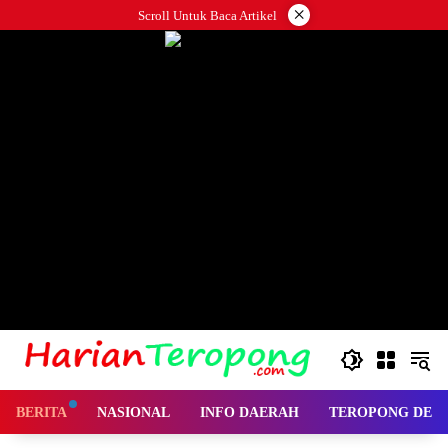
Langsung
×
Scroll Untuk Baca Artikel
ke
konten
BERITA
NASIONAL
INFO DAERAH
TEROPONG DES