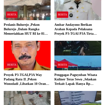
BERITA
BERITA
Prolanis Bulurejo ,Pekon
Ambar Andayono Berikan
Bulurejo ,Dalam Rangka
Arahan Kepada Pelaksana
Memeriahkan HUT RI ke 81
Proyek P3-TGAI P3A Tirta
Adakan Lomba Senam
Gadingrejo
BERITA
BERITA
Proyek P3-TGAI,P3A Way
Penggagas Paguyuban Wisata
Padang Ratu II ,Pekon
Kuliner Teras Sewu ,Jelaskan
Wonodadi ,Libatkan 10 Orang
Terkait Lapak Hanya Rp
Pekerja Pelaksana P3A Way
250,000,-
Padang Ratu