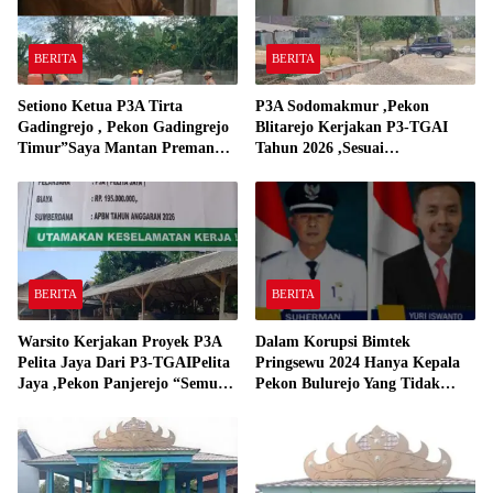
BERITA
BERITA
Setiono Ketua P3A Tirta
P3A Sodomakmur ,Pekon
Gadingrejo , Pekon Gadingrejo
Blitarejo Kerjakan P3-TGAI
Timur”Saya Mantan Preman
Tahun 2026 ,Sesuai
Yang Bakar Kantor Camat
Spesifikasinya
Gadingrejo Tahun 2000″
BERITA
BERITA
Warsito Kerjakan Proyek P3A
Dalam Korupsi Bimtek
Pelita Jaya Dari P3-TGAIPelita
Pringsewu 2024 Hanya Kepala
Jaya ,Pekon Panjerejo “Semua
Pekon Bulurejo Yang Tidak
Material Sesuai Standar”
Pakai DD dan Dana Insentif
Pekon 2024